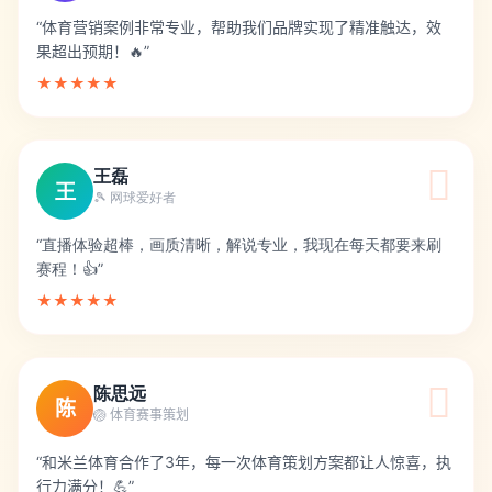
“体育营销案例非常专业，帮助我们品牌实现了精准触达，效
果超出预期！🔥”
★★★★★
王磊
王
🎾 网球爱好者
“直播体验超棒，画质清晰，解说专业，我现在每天都要来刷
赛程！👍”
★★★★★
陈思远
陈
🏐 体育赛事策划
“和米兰体育合作了3年，每一次体育策划方案都让人惊喜，执
行力满分！💪”