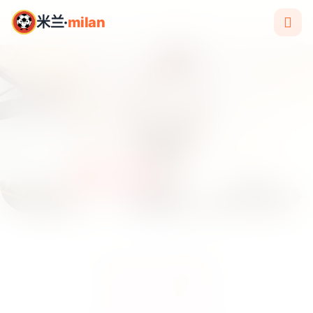
米兰·
milan
米兰·
milan
体育
一站式体育资讯平台 · 足球篮球赛事直播 · 专业数据分析 · 体育
营销服务
探索服务
实时比分
12p12p.com
🧧 马上发财 · 专业体育平台
关于米兰体育