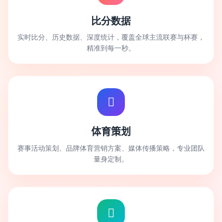
比分数据
实时比分、历史数据、深度统计，覆盖全球主流联赛与杯赛，
精准到每一秒。
体育策划
赛事活动策划、品牌体育营销方案、媒体传播策略，专业团队
量身定制。