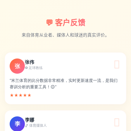
💬 客户反馈
来自体育从业者、媒体人和球迷的真实评价。
张伟
张
⚽ 足球教练
“米兰体育的比分数据非常精准，实时更新速度一流，是我们
赛训分析的重要工具！😊”
★★★★★
李娜
李
🏀 体育媒体人