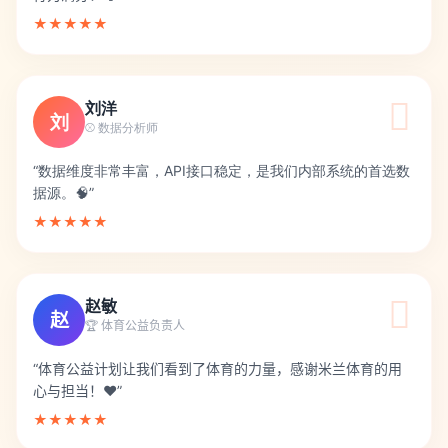
★★★★★
刘洋
刘
⚾ 数据分析师
“数据维度非常丰富，API接口稳定，是我们内部系统的首选数
据源。🧠”
★★★★★
赵敏
赵
🏆 体育公益负责人
“体育公益计划让我们看到了体育的力量，感谢米兰体育的用
心与担当！❤️”
★★★★★