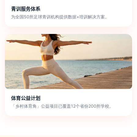
青训服务体系
为全国50所足球青训机构提供数据+培训解决方案。
体育公益计划
「乡村体育角」公益项目已覆盖12个省份200所学校。