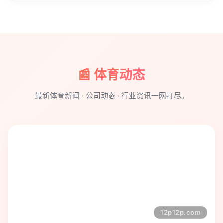
阶赛事需通过体能测试或持有相应等级证书。报名时
场地广告等）② 媒体传播（KOL合作、内容定制、社
需提交身份信息、健康声明及紧急联系人信息。部分
媒运营）③ 数据服务（定制化数据报告、API接
国际项目还需要提供护照及签证材料。我们会在报名
入）。合作起点根据项目规模从5万至500万不等。首
后48小时内审核并发送确认通知。
次合作我们提供免费咨询服务，帮助你制定最优方
案。具体需求可发送邮件至
partner@12p12p.com
，
📰 体育动态
我们将在2个工作日内联系。
最新体育新闻 · 公司动态 · 行业资讯一网打尽。