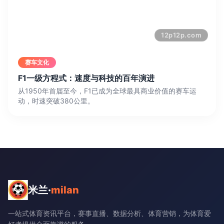
赛车文化
F1一级方程式：速度与科技的百年演进
从1950年首届至今，F1已成为全球最具商业价值的赛车运
动，时速突破380公里。
米兰·
milan
一站式体育资讯平台，赛事直播、数据分析、体育营销，为体育爱