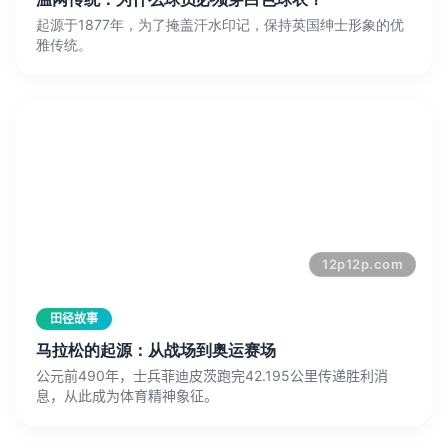
起源于1877年，为了掩盖汗水印记，保持英国绅士形象的优
雅传统。
田径故事
马拉松的起源：从战场到奥运赛场
公元前490年，士兵菲迪皮茨跑完42.195公里传递胜利消
息，从此成为体育精神象征。