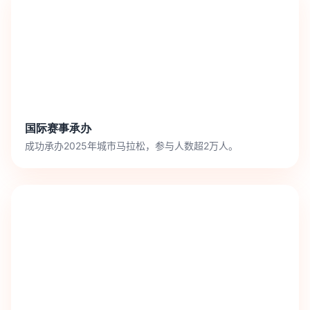
国际赛事承办
成功承办2025年城市马拉松，参与人数超2万人。